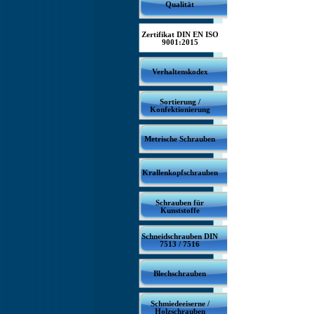
Qualität
Zertifikat DIN EN ISO
9001:2015
Verhaltenskodex
Sortierung /
Konfektionierung
Metrische Schrauben
Krallenkopfschrauben
Schrauben für
Kunststoffe
Schneidschrauben DIN
7513 / 7516
Blechschrauben
Schmiedeeiserne /
Holzschrauben